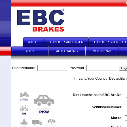
START
HÄNDLER-ANFRAGEN
HÄNDLER SCHNELL-E
AUTO
AUTO RACING
MOTORRAD
Benutzername :
Passwort :
Ihr Land/Your Country: Deutschla
Direktsuche nach EBC Art-Nr.:
Schlüsselnummer:
Marke: