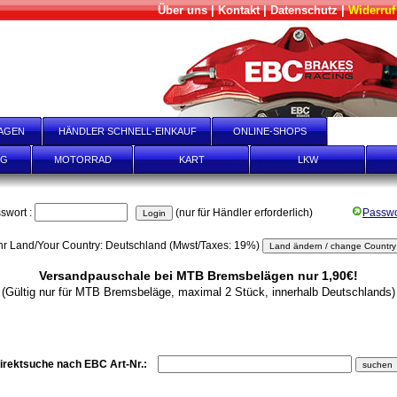
Über uns
|
Kontakt
|
Datenschutz
|
Widerruf
AGEN
HÄNDLER SCHNELL-EINKAUF
ONLINE-SHOPS
PRODUK
NG
MOTORRAD
KART
LKW
swort :
(nur für Händler erforderlich)
Passwo
hr Land/Your Country: Deutschland (Mwst/Taxes: 19%)
Versandpauschale bei MTB Bremsbelägen nur 1,90€!
(Gültig nur für MTB Bremsbeläge, maximal 2 Stück, innerhalb Deutschlands)
irektsuche nach EBC Art-Nr.: