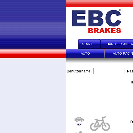
START
HÄNDLER-ANFR
AUTO
AUTO RACI
Benutzername :
Pas
I
D