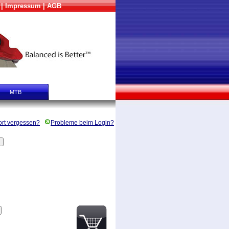
|
Impressum
|
AGB
TION
FAQ
MTB
WINDRÄDER
rt vergessen?
Probleme beim Login?