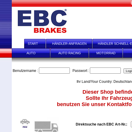
START
HÄNDLER-ANFRAGEN
HÄNDLER SCHNELL-E
AUTO
AUTO RACING
MOTORRAD
Benutzername :
Passwort :
Ihr Land/Your Country: Deutschla
Dieser Shop befinde
Sollte Ihr Fahrzeu
benutzen Sie unser Kontaktfor
Direktsuche nach EBC Art-Nr.: