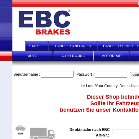
START
HÄNDLER-ANFRAGEN
HÄNDLER SCHNELL-E
AUTO
AUTO RACING
MOTORRAD
Benutzername :
Passwort :
Ihr Land/Your Country: Deutschla
Dieser Shop befinde
Sollte Ihr Fahrzeu
benutzen Sie unser Kontaktfor
Direktsuche nach EBC
Art-Nr.: