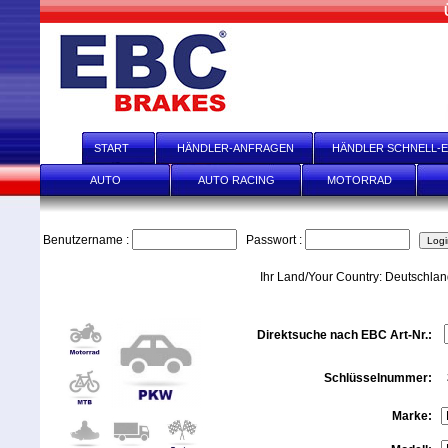
START
HÄNDLER-ANFRAGEN
HÄNDLER SCHNELL-E
AUTO
AUTO RACING
MOTORRAD
Benutzername :
Passwort :
Ihr Land/Your Country: Deutschla
Direktsuche nach EBC Art-Nr.:
Schlüsselnummer:
Marke: