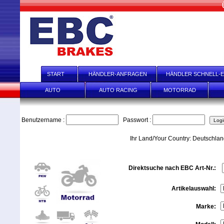
START
HÄNDLER-ANFRAGEN
HÄNDLER SCHNELL-E
AUTO
AUTO RACING
MOTORRAD
Benutzername :
Passwort :
Ihr Land/Your Country: Deutschla
Direktsuche nach EBC Art-Nr.:
Artikelauswahl:
Marke: