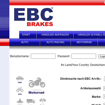
START
HÄNDLER-ANFRAGEN
HÄNDLER SCHNELL-E
AUTO
AUTO RACING
MOTORRAD
Benutzername :
Passwort :
Ihr Land/Your Country: Deutschla
Direktsuche nach EBC Art-Nr.:
Artikelauswahl:
Marke: