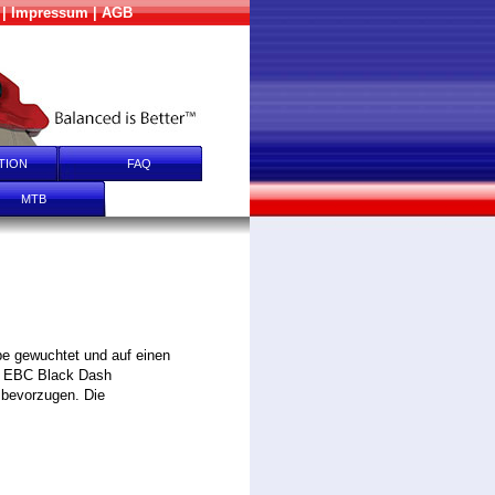
|
Impressum
|
AGB
TION
FAQ
MTB
WINDRÄDER
e gewuchtet und auf einen
ie EBC Black Dash
 bevorzugen. Die