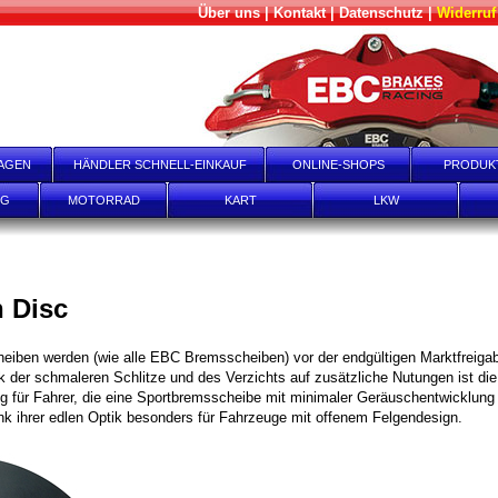
Über uns
|
Kontakt
|
Datenschutz
|
Widerruf
AGEN
HÄNDLER SCHNELL-EINKAUF
ONLINE-SHOPS
PRODUK
NG
MOTORRAD
KART
LKW
 Disc
iben werden (wie alle EBC Bremsscheiben) vor der endgültigen Marktfreigab
nk der schmaleren Schlitze und des Verzichts auf zusätzliche Nutungen ist d
g für Fahrer, die eine Sportbremsscheibe mit minimaler Geräuschentwicklung
k ihrer edlen Optik besonders für Fahrzeuge mit offenem Felgendesign.