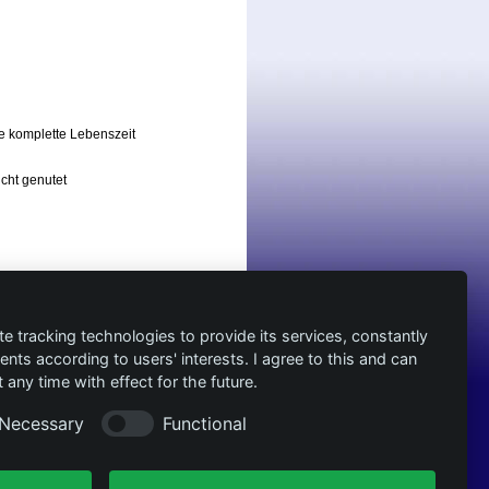
e komplette Lebenszeit
icht genutet
'sen aktuell zu halten.
te mit einer Allgemeinen
te tracking technologies to provide its services, constantly
ts according to users' interests. I agree to this and can
...
any time with effect for the future.
ch mit einer freundlichen und
Necessary
Functional
te.