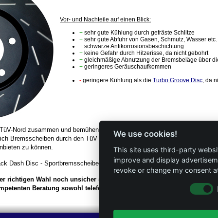
Vor- und Nachteile auf einen Blick:
+
sehr gute Kühlung durch gefräste Schlitze
+
sehr gute Abfuhr von Gasen, Schmutz, Wasser etc.
+
schwarze Antikorrosionsbeschichtung
+
keine Gefahr durch Hitzerisse, da nicht gebohrt
+
gleichmäßige Abnutzung der Bremsbeläge über di
+
geringeres Geräuschaufkommen
-
geringere Kühlung als die
Turbo Groove Disc
, da n
m TüV-Nord zusammen und bemühen uns, alle Verwendungsbereiche unserer ABE
We use cookies!
erlich Bremsscheiben durch den TüV prüfen, um möglichst zeitnah neue Produk
anbieten zu können.
This site uses third-party websi
improve and display advertisemen
ack Dash Disc - Sportbremsscheiben
finden Sie auch in unserem
Online-Shop
revoke or change my consent at 
er richtigen Wahl noch unsicher sein, stehen wir Ihnen selbstverständli
mpetenten Beratung sowohl telefonisch, als auch per
eMail
gerne zur Sei